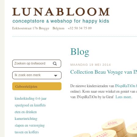
Eekhoutstraat 17b Brugge Belgium +32 50 34 75 09
Blog
MAANDAG 19 MEI 2014
Collection Beau Voyage van I
Ik zoek een merk
De nieuwe kindersieraden van
INspiRaTiOn b
Geboortelijsten
online). Kom naar onze winkel en geniet van d
van INspiRaTiOn by la Giraf
Lees meer.
.
kinderkleding 0-6 jaar
speelgoed en knuffels
eten en drinken
kamerinrichting
slapen en verzorging
tassen en koffers