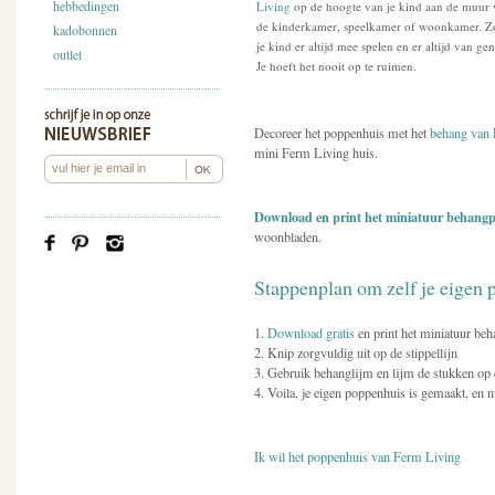
hebbedingen
Living
op de hoogte van je kind aan de muur 
de kinderkamer, speelkamer of woonkamer. Z
kadobonnen
je kind er altijd mee spelen en er altijd van gen
outlet
Je hoeft het nooit op te ruimen.
Decoreer het poppenhuis met het
behang van 
mini Ferm Living huis.
Download en print het miniatuur behangp
woonbladen.
Stappenplan om zelf je eigen 
1.
Download gratis
en print het miniatuur be
2. Knip zorgvuldig uit op de stippellijn
3. Gebruik behanglijm en lijm de stukken op d
4. Voila, je eigen poppenhuis is gemaakt, en 
Ik wil het poppenhuis van Ferm Living