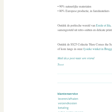
• 90% natuurlijke materialen
• 80% Europese productie, in familieateliers
Ontdek de poëtische wereld van
Emile et Ida
,
samengesteld uit retro-snitten en delicate print
Ontdek de SS25 Collectie 'Here Comes the Su
of kom langs in onze
fysieke winkel in Brugg
Mail deze post naar een vriend
Tweet
klantenservice
leveren/afhalen
verzendkosten
betaling