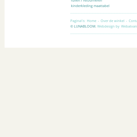
ruilen / retourneren
kinderkleding maattabel
Pagina\'s:
Home
-
Over de winkel
-
Cont
© LUNABLOOM.
Webdesign by
Webatvan