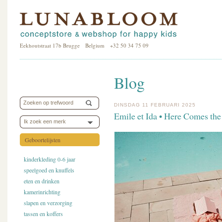
Eekhoutstraat 17b Brugge Belgium +32 50 34 75 09
Blog
DINSDAG 11 FEBRUARI 2025
Emile et Ida • Here Comes the
Ik zoek een merk
Geboortelijsten
kinderkleding 0-6 jaar
speelgoed en knuffels
eten en drinken
kamerinrichting
slapen en verzorging
tassen en koffers