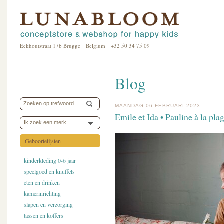
Eekhoutstraat 17b Brugge Belgium +32 50 34 75 09
Blog
MAANDAG 06 FEBRUARI 2023
Emile et Ida • Pauline à la pla
Ik zoek een merk
Geboortelijsten
kinderkleding 0-6 jaar
speelgoed en knuffels
eten en drinken
kamerinrichting
slapen en verzorging
tassen en koffers