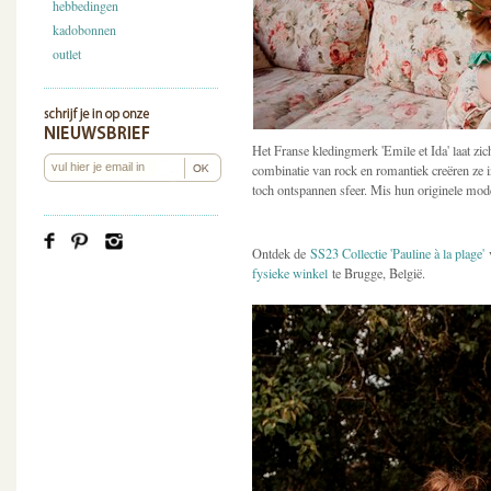
hebbedingen
kadobonnen
outlet
Het Franse kledingmerk 'Emile et Ida' laat zic
combinatie van rock en romantiek creëren ze 
toch ontspannen sfeer. Mis hun originele mode
Ontdek de
SS23 Collectie 'Pauline à la plage'
v
fysieke winkel
te Brugge, België.