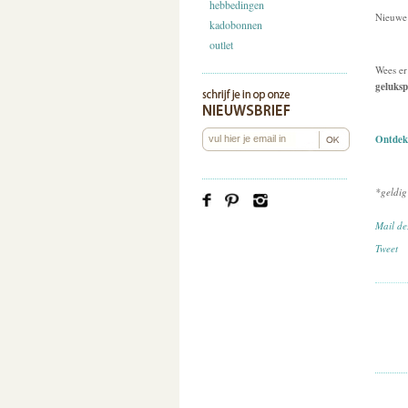
hebbedingen
Nieuwe 
kadobonnen
outlet
Wees er 
geluks
Ontdek
*geldig
Mail de
Tweet