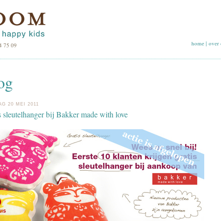
home
|
over 
4 75 09
og
AG 20 MEI 2011
s sleutelhanger bij Bakker made with love