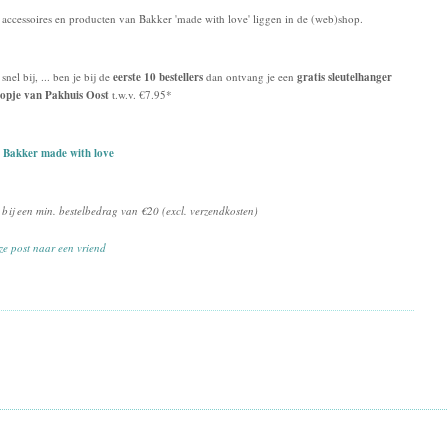
accessoires en producten van Bakker 'made with love' liggen in de (web)shop.
snel bij, ... ben je bij de
eerste 10 bestellers
dan ontvang je een
gratis sleutelhanger
popje van Pakhuis Oost
t.w.v. €7.95*
 Bakker made with love
 bij een min. bestelbedrag van €20 (excl. verzendkosten)
ze post naar een vriend