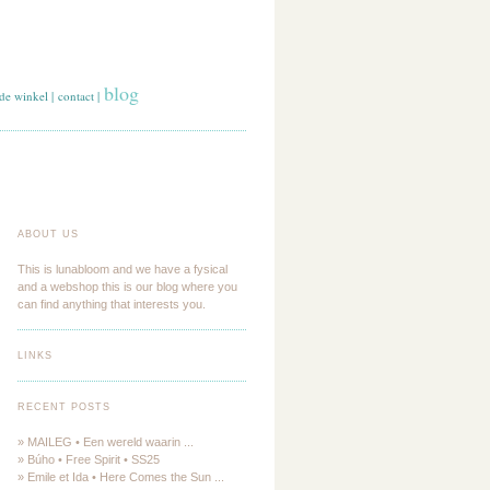
blog
de winkel
|
contact
|
ABOUT US
This is lunabloom and we have a fysical
and a webshop this is our blog where you
can find anything that interests you.
LINKS
RECENT POSTS
» MAILEG • Een wereld waarin ...
» Búho • Free Spirit • SS25
» Emile et Ida • Here Comes the Sun ...