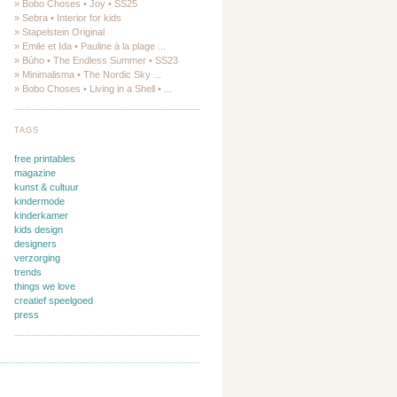
» Bobo Choses • Joy • SS25
» Sebra • Interior for kids
» Stapelstein Original
» Emile et Ida • Pauline à la plage ...
» Búho • The Endless Summer • SS23
» Minimalisma • The Nordic Sky ...
» Bobo Choses • Living in a Shell • ...
TAGS
free printables
magazine
kunst & cultuur
kindermode
kinderkamer
kids design
designers
verzorging
trends
things we love
creatief speelgoed
press