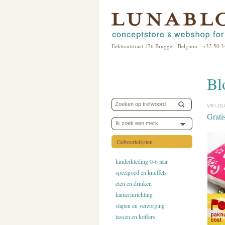
Eekhoutstraat 17b Brugge Belgium +32 50 3
Bl
VRIJD
Grati
Ik zoek een merk
Geboortelijsten
kinderkleding 0-6 jaar
speelgoed en knuffels
eten en drinken
kamerinrichting
slapen en verzorging
tassen en koffers