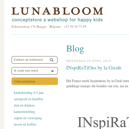
Eekhoutstraat 17b Brugge Belgium +32 50 34 75 09
Blog
WOENSDAG 24 APRIL 2013
INspiRaTiOns by la Girafe
Ik zoek een merk
Het Franse merk Inspirations by la Giraf ontwe
Geboortelijsten
gelukkige meisjes die houden van zon, zee en 
kinderkleding 0-6 jaar
speelgoed en knuffels
eten en drinken
kamerinrichting
slapen en verzorging
tassen en koffers