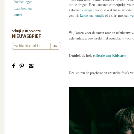
hebbedingen
om te dragen. Een katoenen zomerjurkje vo
kadobonnen
katoenen
cardigan
voor de wat frisse avonden
outlet
een fris
katoenen hemdje
of t-shirt met een
ve
Wij kozen voor de tinten roze en lichtblauw
gele tinten, afgewisseld met aquablauw voor 
Ontdek de hele
collectie van Kidscase
Deel en pin de prachtige en aritstieke foto's 