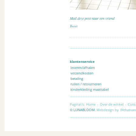
Mail deze post naar een vriend
Tweet
klantenservice
leveren/afhalen
verzendkosten
betaling
ruilen / retourneren
kinderkleding maattabel
Pagina\'s:
Home
-
Over de winkel
-
Cont
© LUNABLOOM.
Webdesign by
Webatvan