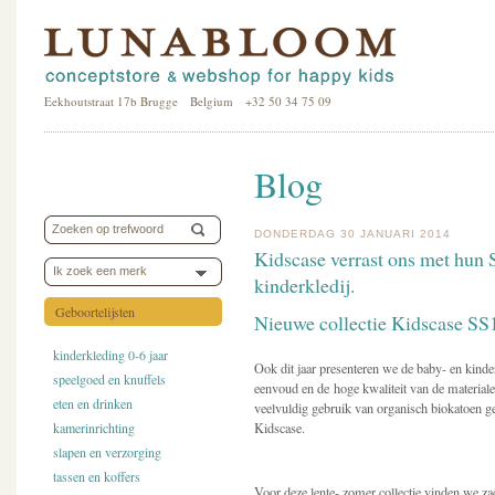
Eekhoutstraat 17b Brugge Belgium +32 50 34 75 09
Blog
DONDERDAG 30 JANUARI 2014
Kidscase verrast ons met hun
Ik zoek een merk
kinderkledij.
Geboortelijsten
Nieuwe collectie Kidscase SS
kinderkleding 0-6 jaar
Ook dit jaar presenteren we de baby- en kinde
speelgoed en knuffels
eenvoud en de hoge kwaliteit van de material
eten en drinken
veelvuldig gebruik van organisch biokatoen ge
kamerinrichting
Kidscase.
slapen en verzorging
tassen en koffers
Voor deze lente- zomer collectie vinden we zac