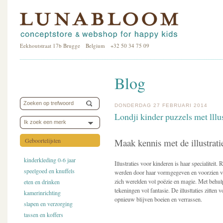
Eekhoutstraat 17b Brugge Belgium +32 50 34 75 09
Blog
DONDERDAG 27 FEBRUARI 2014
Londji kinder puzzels met lllu
Ik zoek een merk
Geboortelijsten
Maak kennis met de illustrati
kinderkleding 0-6 jaar
Illustraties voor kinderen is haar specialiteit
speelgoed en knuffels
werden door haar vormgegeven en voorzien va
zich werelden vol poëzie en magie. Met behul
eten en drinken
tekeningen vol fantasie. De illusttaties zitten
kamerinrichting
opnieuw blijven boeien en verrassen.
slapen en verzorging
tassen en koffers