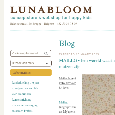
Eekhoutstraat 17b Brugge Belgium +32 50 34 75 09
Blog
ZATERDAG 15 MAART 2025
MAILEG • Een wereld waarin 
Ik zoek een merk
muizen zijn
Geboortelijsten
Maileg brengt
kinderkleding 0-6 jaar
jouw verhalen
tot leven -
speelgoed en knuffels
eten en drinken
kamerinrichting
Maileg
slapen en verzorging
(uitgesproken
tassen en koffers
als My'lye) is