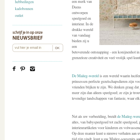
een merk van
hebbedingen
Deens
kadobonnen
ontworpen
outlet
speelgoed en
interieur. In de
drukke wereld
van vandaag
bieden zij u
een
betoverende ontsnapping - een konijnenhol in 
grenzeloze creativiteit en veel vrolijk spel k
De Maileg-wereld
is een wereld waarin lucif
prinsessen perfecte gezelschapsdieren zijn voo
vrienden blijken te zijn. We denken graag dat
meer zijn dan alleen speelgoed; ze zijn je tro
levendige landschappen van fantasie, waar elk
Net als uw verbeelding, breidt
de Maileg-were
alles, van babyspeelgoed tot zacht speelgoed
interieurartikelen voor kinderen en volwassene
Op deze manier kunt u nieuwe verhalen aan u
tijd rijp vindt, kunt u uw Maileg-souvenirs a