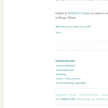
Ontdek de
MAILEG Collectie
nu online in o
in Brugge, België.
Mail deze post naar een vriend
Tweet
klantenservice
leveren/afhalen
verzendkosten
betaling
ruilen / retourneren
kinderkleding maattabel
Pagina\'s:
Home
-
Over de winkel
-
Cont
© LUNABLOOM.
Webdesign by
Webatvan