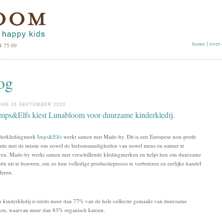
home
|
over 
4 75 09
og
AG 16 SEPTEMBER 2013
mps&Elfs kiest Lunabloom voor duurzame kinderkledij.
nderkledingmerk
Imps&Elfs
werkt samen met Made-by. Dit is een Europese non-profit
atie met de missie om zowel de leefomstandigheden van zowel mens en natuur te
ren. Made-by werkt samen met verschillende kledingmerken en helpt hen om duurzame
ieën uit te bouwen, om zo hun volledige productieproces te verbeteren en eerlijke handel
uleren.
 kinderkledij is reeds meer dan 77% van de hele collectie gemaakt van duurzame
len, waarvan meer dan 83% organisch katoen.