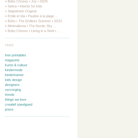
» Bobo Choses • Joy • SS25
» Sebra • Interior for kids
» Stapelstein Original
» Emile et Ida • Pauline à la plage ...
» Búho • The Endless Summer • SS23
» Minimalisma • The Nordic Sky ...
» Bobo Choses • Living in a Shell • ...
TAGS
free printables
magazine
kunst & cultuur
kindermode
kinderkamer
kids design
designers
verzorging
trends
things we love
creatief speelgoed
press