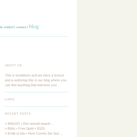
blog
de winkel
|
contact
|
ABOUT US
This is lunabloom and we have a fysical
and a webshop this is our blog where you
can find anything that interests you.
LINKS
RECENT POSTS
» MAILEG • Een wereld waarin ...
» Búho • Free Spirit • SS25
» Emile et Ida • Here Comes the Sun ...