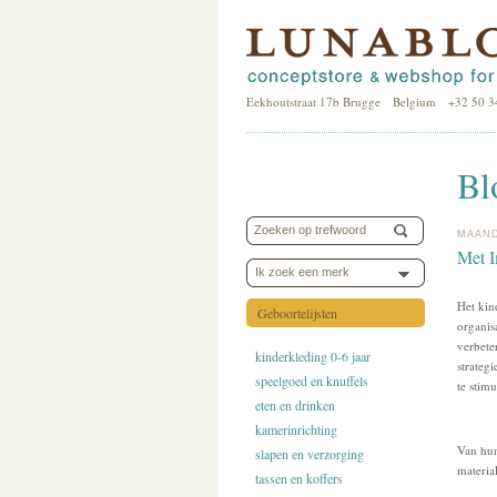
Eekhoutstraat 17b Brugge Belgium +32 50 3
Bl
MAAND
Met I
Ik zoek een merk
Het ki
Geboortelijsten
organis
verbete
kinderkleding 0-6 jaar
strateg
speelgoed en knuffels
te stim
eten en drinken
kamerinrichting
Van hun
slapen en verzorging
materia
tassen en koffers