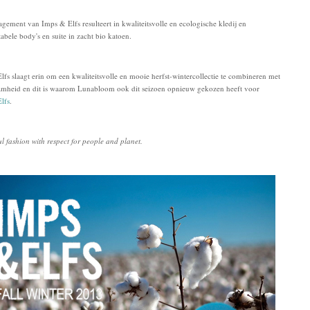
agement van Imps & Elfs resulteert in kwaliteitsvolle en ecologische kledij en
abele body's en suite in zacht bio katoen.
fs slaagt erin om een kwaliteitsvolle en mooie herfst-wintercollectie te combineren met
mheid en dit is waarom Lunabloom ook dit seizoen opnieuw gekozen heeft voor
lfs
.
ul fashion with respect for people and planet.