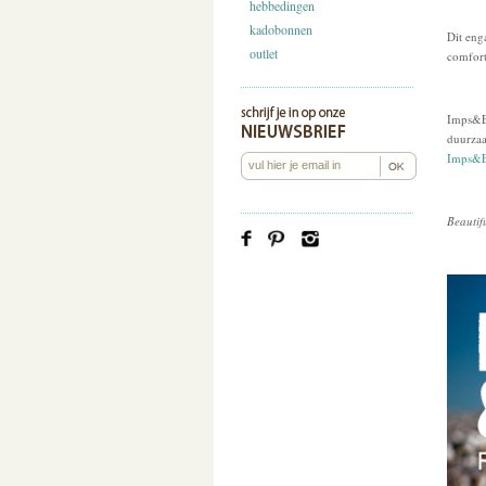
hebbedingen
kadobonnen
Dit eng
outlet
comfort
Imps&El
duurzaa
Imps&E
Beautif