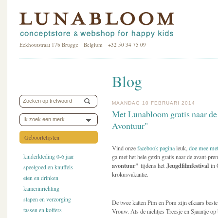
Eekhoutstraat 17b Brugge Belgium +32 50 34 75 09
Blog
MAANDAG 10 FEBRUARI 2014
Met Lunabloom gratis naar de
Ik zoek een merk
Avontuur"
Geboortelijsten
Vind onze
facebook pagina
leuk,
doe mee met
kinderkleding 0-6 jaar
ga met het hele gezin gratis naar de avant-pr
avontuur"
Jeugdfilmfestival
tijdens het
in 
speelgoed en knuffels
krokusvakantie.
eten en drinken
kamerinrichting
slapen en verzorging
De twee katten Pim en Pom zijn elkaars best
tassen en koffers
Vrouw. Als de nichtjes Treesje en Sjaantje o