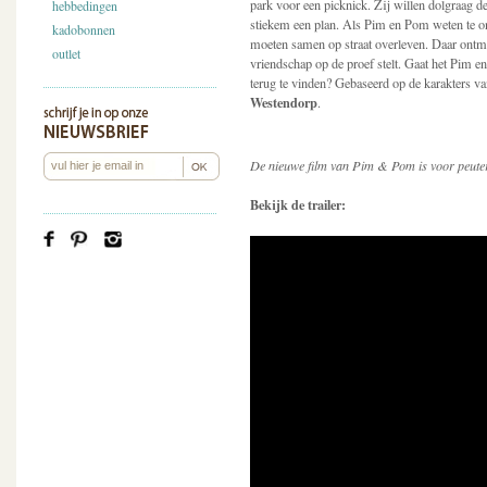
park voor een picknick. Zij willen dolgraag d
hebbedingen
stiekem een plan. Als Pim en Pom weten te on
kadobonnen
moeten samen op straat overleven. Daar ontmo
outlet
vriendschap op de proef stelt. Gaat het Pim 
terug te vinden? Gebaseerd op de karakters 
Westendorp
.
De nieuwe film van Pim & Pom is voor peuter
Bekijk de trailer: