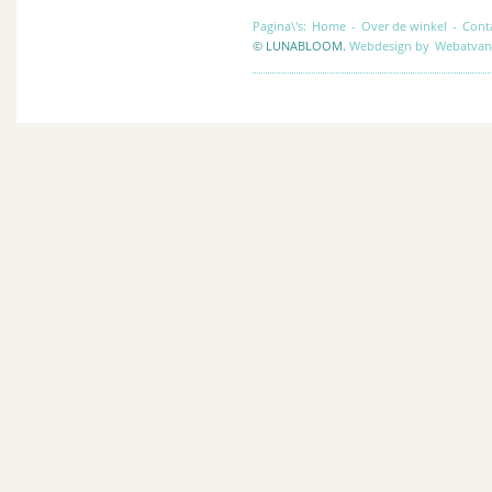
Pagina\'s:
Home
-
Over de winkel
-
Cont
© LUNABLOOM.
Webdesign by
Webatvan