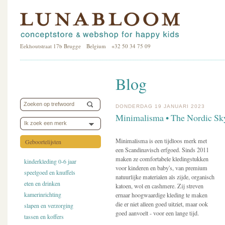
Eekhoutstraat 17b Brugge Belgium +32 50 34 75 09
Blog
DONDERDAG 19 JANUARI 2023
Minimalisma • The Nordic Sky
Ik zoek een merk
Minimalisma is een tijdloos merk met
Geboortelijsten
een Scandinavisch erfgoed. Sinds 2011
maken ze comfortabele kledingstukken
kinderkleding 0-6 jaar
voor kinderen en baby's, van premium
speelgoed en knuffels
natuurlijke materialen als zijde, organisch
eten en drinken
katoen, wol en cashmere. Zij streven
kamerinrichting
ernaar hoogwaardige kleding te maken
die er niet alleen goed uitziet, maar ook
slapen en verzorging
goed aanvoelt - voor een lange tijd.
tassen en koffers