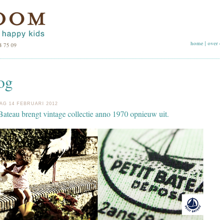
home
|
over 
4 75 09
og
AG 14 FEBRUARI 2012
 Bateau brengt vintage collectie anno 1970 opnieuw uit.