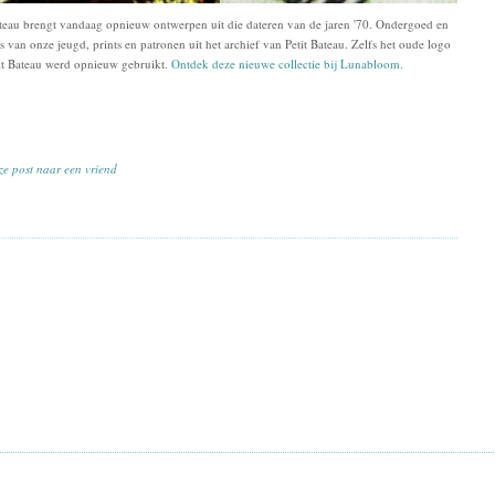
teau
brengt vandaag opnieuw
ontwerpen
uit die dateren van de jaren
'70.
Ondergoed
en
s
van onze jeugd
,
prints
en patronen uit
het
archief van Petit Bateau
. Zelfs het oude logo
it Bateau
werd opnieuw gebruikt
.
Ontdek deze nieuwe collectie bij Lunabloom.
ze post naar een vriend