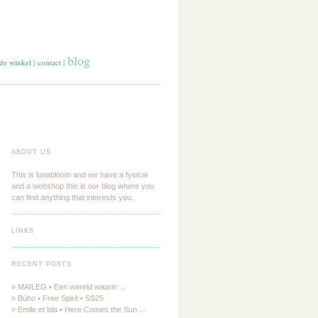
blog
de winkel
|
contact
|
ABOUT US
This is lunabloom and we have a fysical
and a webshop this is our blog where you
can find anything that interests you.
LINKS
RECENT POSTS
» MAILEG • Een wereld waarin ...
» Búho • Free Spirit • SS25
» Emile et Ida • Here Comes the Sun ...