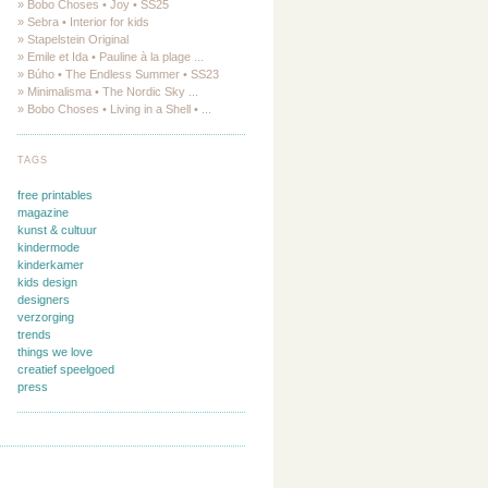
» Bobo Choses • Joy • SS25
» Sebra • Interior for kids
» Stapelstein Original
» Emile et Ida • Pauline à la plage ...
» Búho • The Endless Summer • SS23
» Minimalisma • The Nordic Sky ...
» Bobo Choses • Living in a Shell • ...
TAGS
free printables
magazine
kunst & cultuur
kindermode
kinderkamer
kids design
designers
verzorging
trends
things we love
creatief speelgoed
press