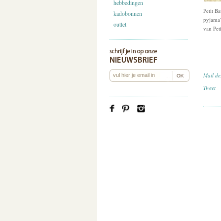
hebbedingen
Petit Ba
kadobonnen
pyjama'
outlet
van Pet
Mail de
Tweet