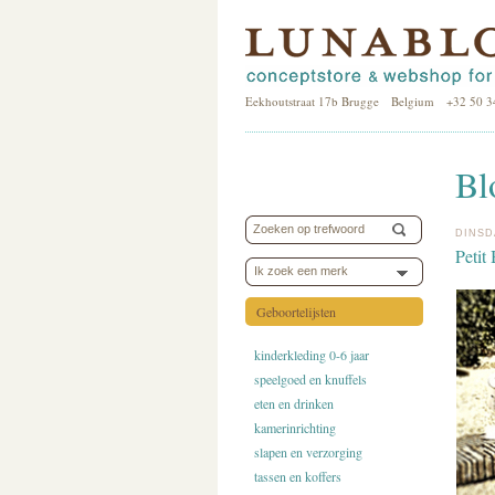
Eekhoutstraat 17b Brugge Belgium +32 50 3
Bl
DINSD
Petit
Ik zoek een merk
Geboortelijsten
kinderkleding 0-6 jaar
speelgoed en knuffels
eten en drinken
kamerinrichting
slapen en verzorging
tassen en koffers