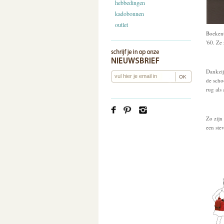
hebbedingen
kadobonnen
outlet
Boekent
'60. Ze
Dankzij
de scho
rug als
Zo zijn
een ste