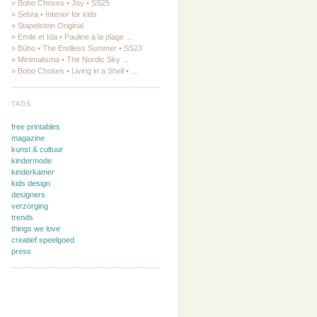
» Bobo Choses • Joy • SS25
» Sebra • Interior for kids
» Stapelstein Original
» Emile et Ida • Pauline à la plage ...
» Búho • The Endless Summer • SS23
» Minimalisma • The Nordic Sky ...
» Bobo Choses • Living in a Shell • ...
TAGS
free printables
magazine
kunst & cultuur
kindermode
kinderkamer
kids design
designers
verzorging
trends
things we love
creatief speelgoed
press