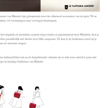
assen van Miniséri zijn geïnspireerd door the oldschool accessoires van de jaren '50 en
 zitten vol verwijzingen naar vervlogen kinderjaren.
 het originele en modulaire systeem uitgevonden en gepattenteerd door Minisérie, kun je
oltas gemakkelijk met slechts twee kliks aanpassen. Zo kun je de boekentas zowel op je
 aan de schouder dragen.
 we helemaal klaar om na de deugddoende vakantie up-to-date naar school te gaan met
vige en handige boekentas van Miniséri