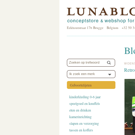
Eekhoutstraat 17b Brugge Belgium +32 50 3
Bl
WOENS
Retro
Ik zoek een merk
Geboortelijsten
kinderkleding 0-6 jaar
speelgoed en knuffels
eten en drinken
kamerinrichting
slapen en verzorging
tassen en koffers