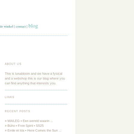
blog
de winkel
|
contact
|
ABOUT US
This is lunabloom and we have a fysical
and a webshop this is our blog where you
can find anything that interests you.
LINKS
RECENT POSTS
» MAILEG • Een wereld waarin ...
» Búho • Free Spirit • SS25
» Emile et Ida • Here Comes the Sun ...