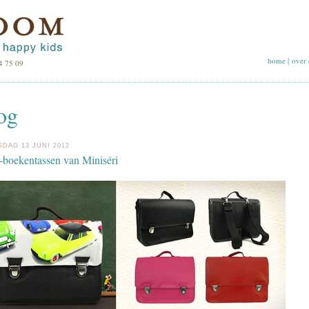
home
|
over 
4 75 09
og
DAG 13 JUNI 2012
-boekentassen van Miniséri