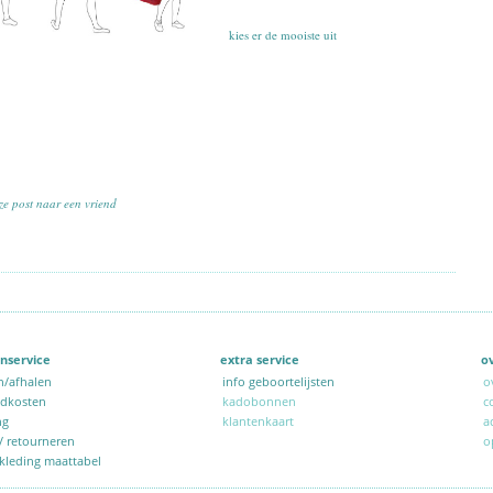
kies er de mooiste uit
ze post naar een vriend
nservice
extra service
o
n/afhalen
info geboortelijsten
o
ndkosten
kadobonnen
c
ng
klantenkaart
a
 / retourneren
o
kleding maattabel