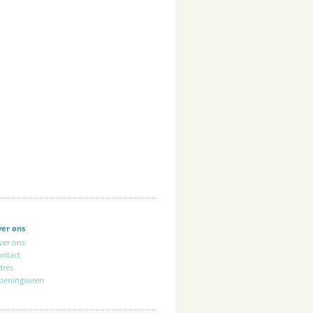
ver ons
ver ons
ontact
dres
peningsuren