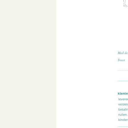
Mail de
Tweet
klante
levere
verze
betali
ruilen
kinder