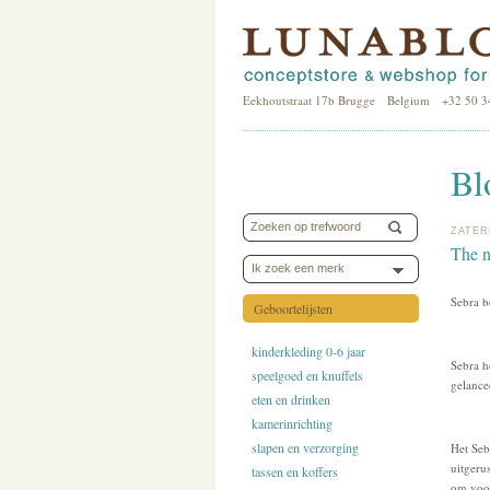
Eekhoutstraat 17b Brugge Belgium +32 50 3
Bl
ZATER
The 
Ik zoek een merk
Sebra b
Geboortelijsten
kinderkleding 0-6 jaar
Sebra h
speelgoed en knuffels
gelance
eten en drinken
kamerinrichting
slapen en verzorging
Het Seb
uitgeru
tassen en koffers
om voor