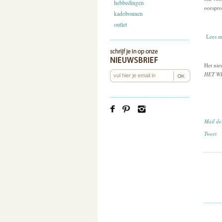
hebbedingen
oorspro
kadobonnen
outlet
Lees m
Het nie
HET W
Mail de
Tweet