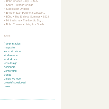
» Bobo Choses • Joy • SS25
» Sebra • Interior for kids
» Stapelstein Original
» Emile et Ida • Pauline à la plage ...
» Búho • The Endless Summer • SS23
» Minimalisma • The Nordic Sky ...
» Bobo Choses • Living in a Shell • ...
TAGS
free printables
magazine
kunst & cultuur
kindermode
kinderkamer
kids design
designers
verzorging
trends
things we love
creatief speelgoed
press