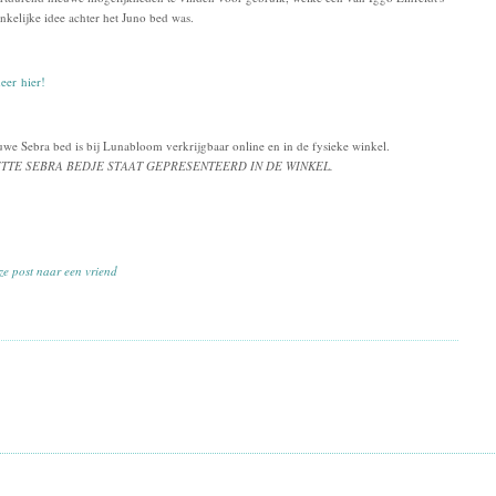
nkelijke idee achter het Juno bed was.
eer hier!
uwe Sebra bed is bij Lunabloom verkrijgbaar online en in de fysieke winkel.
ITTE SEBRA BEDJE STAAT GEPRESENTEERD IN DE WINKEL.
ze post naar een vriend