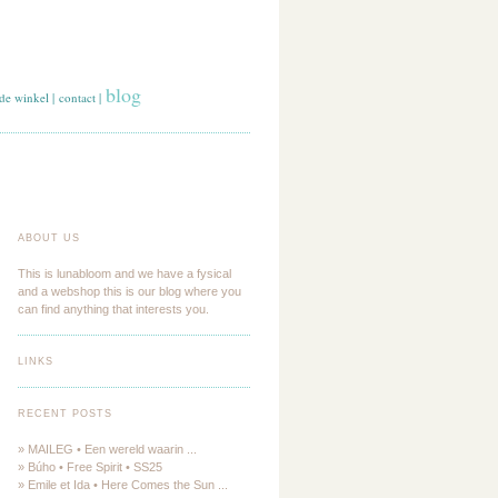
blog
de winkel
|
contact
|
ABOUT US
This is lunabloom and we have a fysical
and a webshop this is our blog where you
can find anything that interests you.
LINKS
RECENT POSTS
» MAILEG • Een wereld waarin ...
» Búho • Free Spirit • SS25
» Emile et Ida • Here Comes the Sun ...