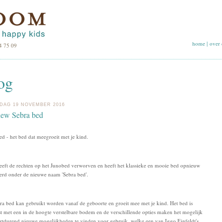
home
|
over 
4 75 09
og
DAG 19 NOVEMBER 2016
new Sebra bed
ed - het bed dat meegroeit met je kind.
eeft de rechten op het Junobed verworven en heeft het klassieke en mooie bed opnieuw
erd onder de nieuwe naam 'Sebra bed'.
ra bed kan gebruikt worden vanaf de geboorte en groeit mee met je kind. Het bed is
st met een in de hoogte verstelbare bodem en de verschillende opties maken het mogelijk
tdurend nieuwe mogelijkheden te vinden voor gebruik, welke een van Iggo Einfeldt's