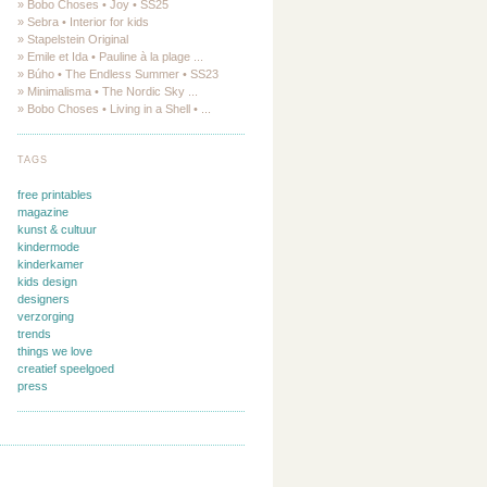
» Bobo Choses • Joy • SS25
» Sebra • Interior for kids
» Stapelstein Original
» Emile et Ida • Pauline à la plage ...
» Búho • The Endless Summer • SS23
» Minimalisma • The Nordic Sky ...
» Bobo Choses • Living in a Shell • ...
TAGS
free printables
magazine
kunst & cultuur
kindermode
kinderkamer
kids design
designers
verzorging
trends
things we love
creatief speelgoed
press