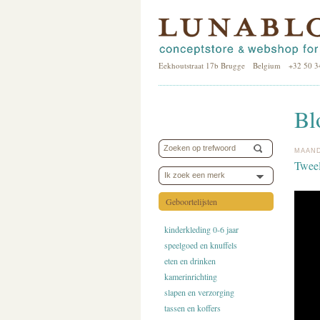
Eekhoutstraat 17b Brugge Belgium +32 50 3
Bl
MAAND
Tweel
Ik zoek een merk
Geboortelijsten
kinderkleding 0-6 jaar
speelgoed en knuffels
eten en drinken
kamerinrichting
slapen en verzorging
tassen en koffers