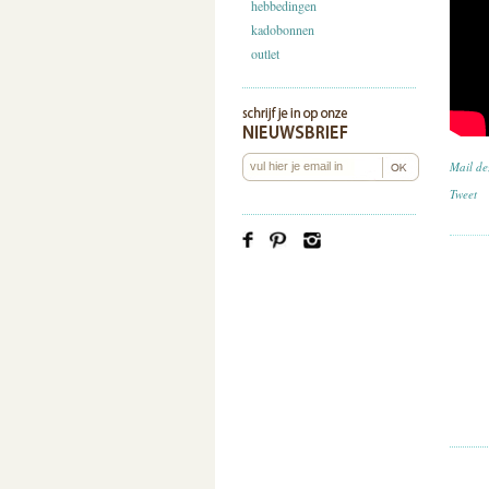
hebbedingen
kadobonnen
outlet
Mail de
Tweet