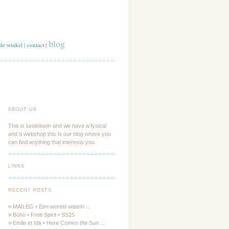
blog
de winkel
|
contact
|
ABOUT US
This is lunabloom and we have a fysical
and a webshop this is our blog where you
can find anything that interests you.
LINKS
RECENT POSTS
» MAILEG • Een wereld waarin ...
» Búho • Free Spirit • SS25
» Emile et Ida • Here Comes the Sun ...