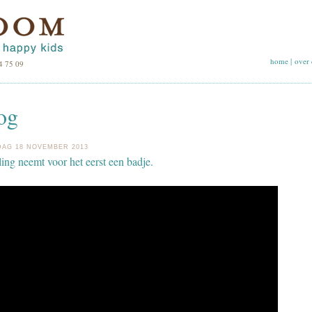
home
|
over 
4 75 09
og
AG 18 NOVEMBER 2013
ing neemt voor het eerst een badje.