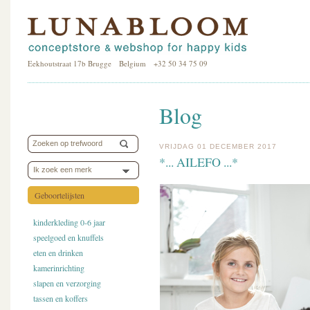
Eekhoutstraat 17b Brugge Belgium +32 50 34 75 09
Blog
VRIJDAG 01 DECEMBER 2017
*... AILEFO ...*
Ik zoek een merk
Geboortelijsten
kinderkleding 0-6 jaar
speelgoed en knuffels
eten en drinken
kamerinrichting
slapen en verzorging
tassen en koffers