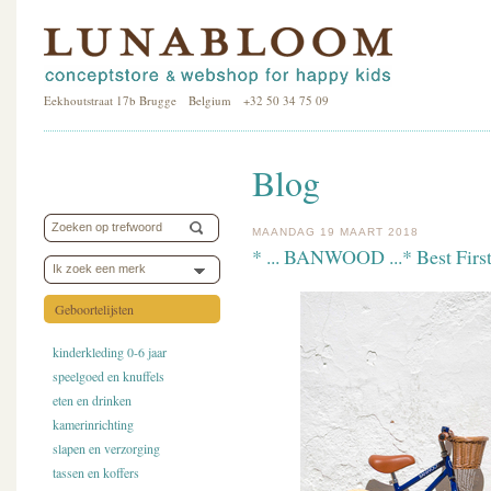
Eekhoutstraat 17b Brugge Belgium +32 50 34 75 09
Blog
MAANDAG 19 MAART 2018
* ... BANWOOD ...* Best First
Ik zoek een merk
Geboortelijsten
kinderkleding 0-6 jaar
speelgoed en knuffels
eten en drinken
kamerinrichting
slapen en verzorging
tassen en koffers