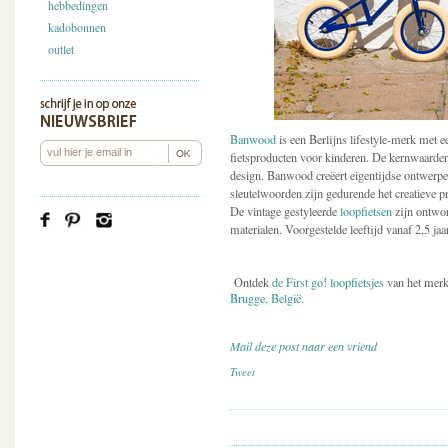
hebbedingen
kadobonnen
outlet
Banwood
is een Berlijns lifestyle-merk met
fietsproducten voor kinderen. De kernwaarden l
design. Banwood creëert eigentijdse ontwerpe
sleutelwoorden zijn gedurende het creatieve p
De vintage gestyleerde
loopfietsen
zijn ontwor
materialen. Voorgestelde leeftijd vanaf 2,5 jaar 
Ontdek
de First go! loopfietsjes
van het mer
Brugge, België
.
Mail deze post naar een vriend
Tweet