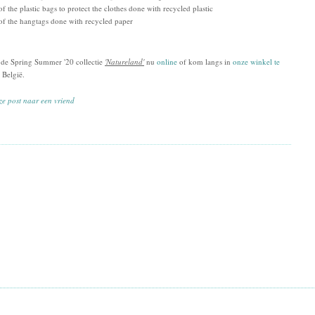
f the plastic bags to protect the clothes done with recycled plastic
f the hangtags done with recycled paper
de Spring Summer '20 collectie
'Natureland'
nu
online
of kom langs in
onze winkel te
, België.
ze post naar een vriend