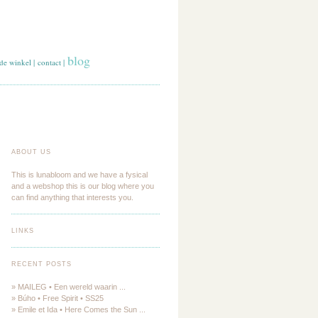
blog
de winkel
|
contact
|
ABOUT US
This is lunabloom and we have a fysical
and a webshop this is our blog where you
can find anything that interests you.
LINKS
RECENT POSTS
» MAILEG • Een wereld waarin ...
» Búho • Free Spirit • SS25
» Emile et Ida • Here Comes the Sun ...