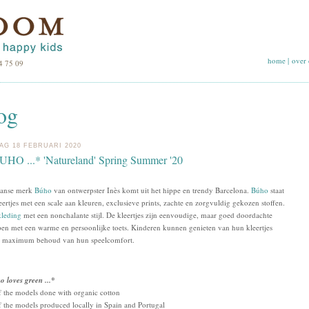
home
|
over 
4 75 09
og
AG 18 FEBRUARI 2020
BUHO ...* 'Natureland' Spring Summer '20
aanse merk
Búho
van ontwerpster Inès komt uit het hippe en trendy Barcelona.
Búho
staat
eertjes met een scale aan kleuren, exclusieve prints, zachte en zorgvuldig gekozen stoffen.
kleding
met een nonchalante stijl. De kleertjes zijn eenvoudige, maar goed doordachte
en met een warme en persoonlijke toets. Kinderen kunnen genieten van hun kleertjes
n maximum behoud van hun speelcomfort.
o loves green ...*
 the models done with organic cotton
 the models produced locally in Spain and Portugal