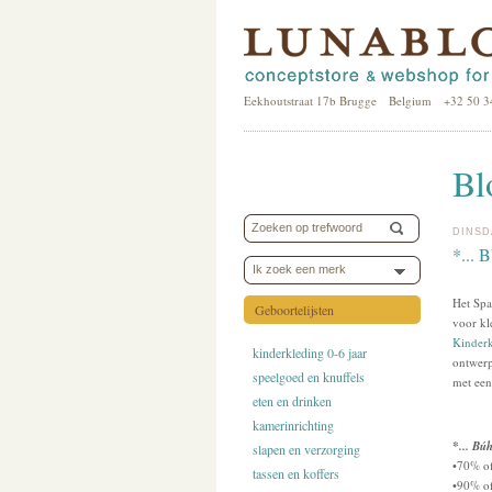
Eekhoutstraat 17b Brugge Belgium +32 50 3
Bl
DINSD
*... 
Ik zoek een merk
Het Sp
Geboortelijsten
voor kl
Kinder
kinderkleding 0-6 jaar
ontwerp
speelgoed en knuffels
met ee
eten en drinken
kamerinrichting
*... Búh
slapen en verzorging
•70% of
tassen en koffers
•90% of