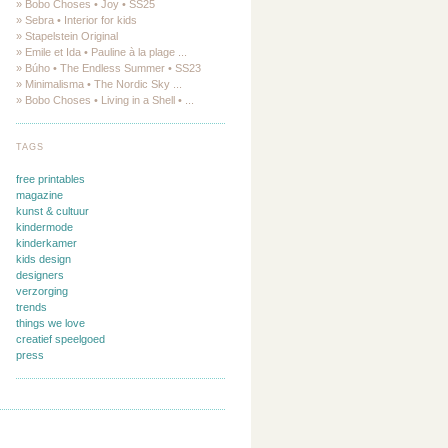
» Bobo Choses • Joy • SS25
» Sebra • Interior for kids
» Stapelstein Original
» Emile et Ida • Pauline à la plage ...
» Búho • The Endless Summer • SS23
» Minimalisma • The Nordic Sky ...
» Bobo Choses • Living in a Shell • ...
TAGS
free printables
magazine
kunst & cultuur
kindermode
kinderkamer
kids design
designers
verzorging
trends
things we love
creatief speelgoed
press