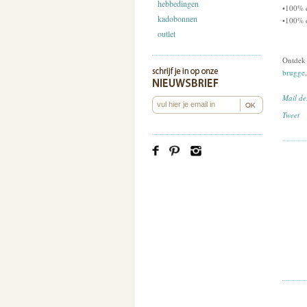
hebbedingen
•100% o
kadobonnen
•100% o
outlet
Ontdek 
brugge
Mail de
Tweet