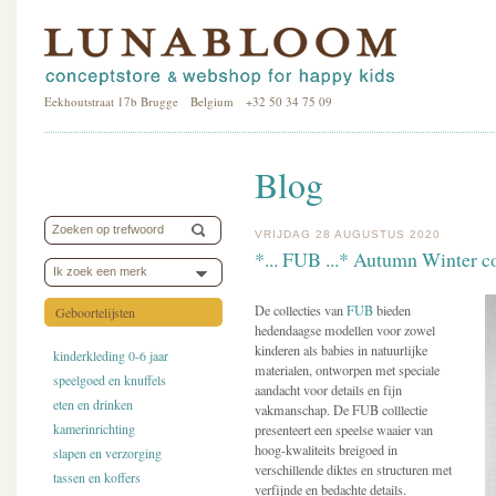
Eekhoutstraat 17b Brugge Belgium +32 50 34 75 09
Blog
VRIJDAG 28 AUGUSTUS 2020
*... FUB ...* Autumn Winter c
Ik zoek een merk
De collecties van
FUB
bieden
Geboortelijsten
hedendaagse modellen voor zowel
kinderen als babies in natuurlijke
kinderkleding 0-6 jaar
materialen, ontworpen met speciale
speelgoed en knuffels
aandacht voor details en fijn
eten en drinken
vakmanschap. De FUB colllectie
kamerinrichting
presenteert een speelse waaier van
hoog-kwaliteits breigoed in
slapen en verzorging
verschillende diktes en structuren met
tassen en koffers
verfijnde en bedachte details.