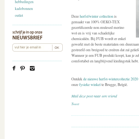
hebbedingen
kadobonnen
outlet
Deze
herfst/winter collection
is
gemaakt van 100% OEKO-TEX
gecertificeerde non-mulesed merino
wol en is vrij van schadelijke
chemicaliën. Bij FUB wordt er enkel
gewerkt met de beste materialen om duurzaamh
gestreefd om breigoed te creëren dat zal geli
Wanneer je een FUB produkt koopt, kan je zeke
comfortabel en langblijvend kledingstuk hebt.
Ontdek
de nieuwe herfst-wintercollectie 2020
onze
fysieke winkel
te Brugge, België.
Mail deze post naar een vriend
Tweet