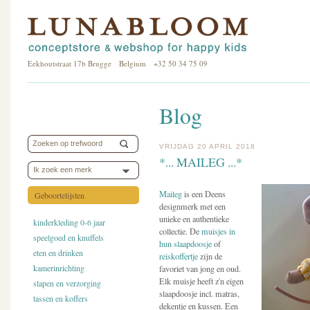
Eekhoutstraat 17b Brugge Belgium +32 50 34 75 09
Blog
VRIJDAG 20 APRIL 2018
*... MAILEG ...*
Ik zoek een merk
Maileg
is een Deens
Geboortelijsten
designmerk met een
unieke en authentieke
kinderkleding 0-6 jaar
collectie. De
muisjes in
speelgoed en knuffels
hun slaapdoosje
of
eten en drinken
reiskoffertje
zijn de
kamerinrichting
favoriet van jong en oud.
Elk muisje heeft z'n eigen
slapen en verzorging
slaapdoosje incl. matras,
tassen en koffers
dekentje en kussen. Een