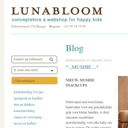
Eekhoutstraat 17b Brugge Belgium +32 50 34 75 09
Blog
WOENSDAG 17 MAART 2021
*...MUSHIE ...*
Ik zoek een merk
NIEUW- MUSHIE
Geboortelijsten
SNACKCUPS
kinderkleding 0-6 jaar
speelgoed en knuffels
Ontworpen met twee kleine
eten en drinken
handvatten voor een gemakkelijke
kamerinrichting
grip voor kleine handjes, is deze
slapen en verzorging
siliconen snackbeker
morsbestendig voor elke baby om
tassen en koffers
mee te nemen. De zachte opening