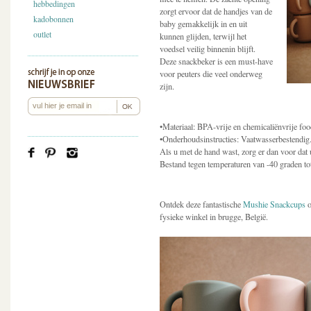
hebbedingen
zorgt ervoor dat de handjes van de
kadobonnen
baby gemakkelijk in en uit
outlet
kunnen glijden, terwijl het
voedsel veilig binnenin blijft.
Deze snackbeker is een must-have
voor peuters die veel onderweg
zijn.
•Materiaal: BPA-vrije en chemicaliënvrije foo
•Onderhoudsinstructies: Vaatwasserbestendig
Als u met de hand wast, zorg er dan voor dat
Bestand tegen temperaturen van -40 graden to
Ontdek deze fantastische
Mushie Snackcups
o
fysieke winkel in brugge, België.