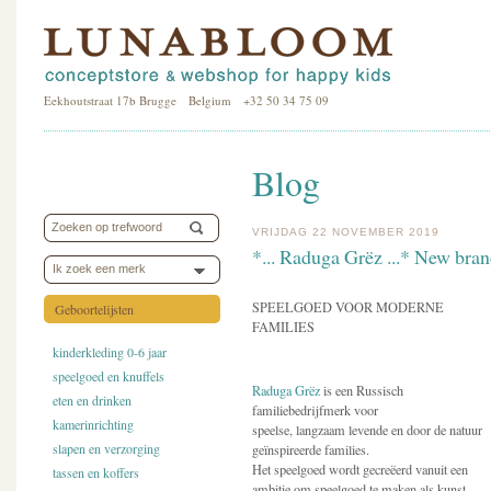
Eekhoutstraat 17b Brugge Belgium +32 50 34 75 09
Blog
VRIJDAG 22 NOVEMBER 2019
*... Raduga Grëz ...* New bran
Ik zoek een merk
SPEELGOED VOOR MODERNE
Geboortelijsten
FAMILIES
kinderkleding 0-6 jaar
speelgoed en knuffels
Raduga Grëz
is een Russisch
eten en drinken
familiebedrijfmerk voor
kamerinrichting
speelse, langzaam levende en door de natuur
slapen en verzorging
geïnspireerde families.
Het speelgoed wordt gecreëerd vanuit een
tassen en koffers
ambitie om speelgoed te maken als kunst.