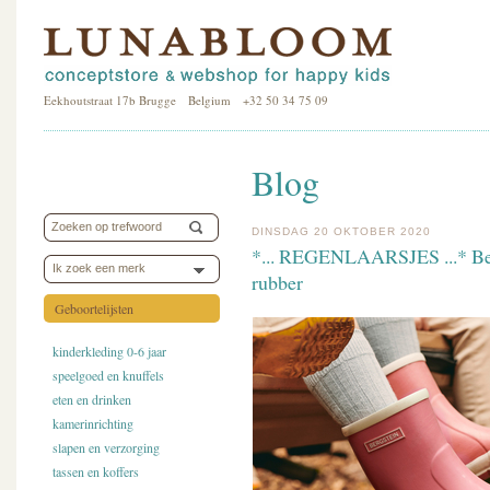
Eekhoutstraat 17b Brugge Belgium +32 50 34 75 09
Blog
DINSDAG 20 OKTOBER 2020
*... REGENLAARSJES ...* Bergs
Ik zoek een merk
rubber
Geboortelijsten
kinderkleding 0-6 jaar
speelgoed en knuffels
eten en drinken
kamerinrichting
slapen en verzorging
tassen en koffers