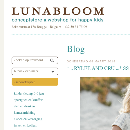
Eekhoutstraat 17b Brugge Belgium +32 50 34 75 09
Blog
DONDERDAG 08 MAART 2018
*... RYLEE AND CRU ...*
Ik zoek een merk
Geboortelijsten
kinderkleding 0-6 jaar
speelgoed en knuffels
eten en drinken
kamerinrichting
slapen en verzorging
tassen en koffers