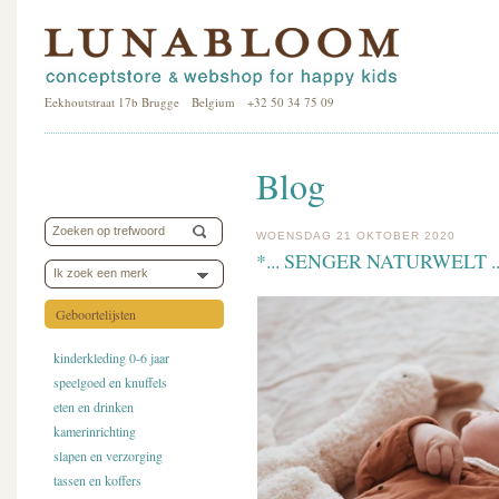
Eekhoutstraat 17b Brugge Belgium +32 50 34 75 09
Blog
WOENSDAG 21 OKTOBER 2020
*... SENGER NATURWELT ...*
Ik zoek een merk
Geboortelijsten
kinderkleding 0-6 jaar
speelgoed en knuffels
eten en drinken
kamerinrichting
slapen en verzorging
tassen en koffers