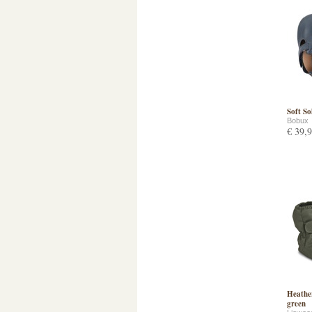
Soft So
Bobux
€ 39,
Heather
green