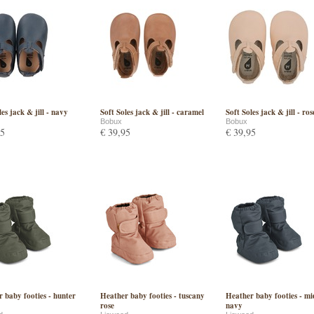
les jack & jill - navy
Soft Soles jack & jill - caramel
Soft Soles jack & jill - ros
Bobux
Bobux
95
€ 39,95
€ 39,95
 baby footies - hunter
Heather baby footies - tuscany
Heather baby footies - mi
rose
navy