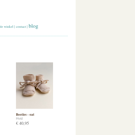
blog
de winkel
|
contact
|
Booties - oat
Hvid
€ 40,95