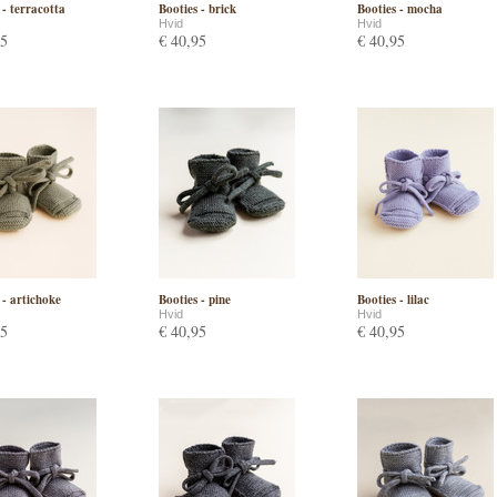
 - terracotta
Booties - brick
Booties - mocha
Hvid
Hvid
95
€ 40,95
€ 40,95
 - artichoke
Booties - pine
Booties - lilac
Hvid
Hvid
95
€ 40,95
€ 40,95