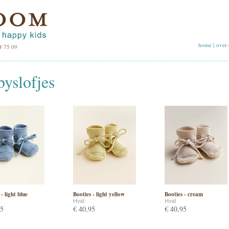
home
|
over 
4 75 09
byslofjes
- light blue
Booties - light yellow
Booties - cream
Hvid
Hvid
95
€ 40,95
€ 40,95