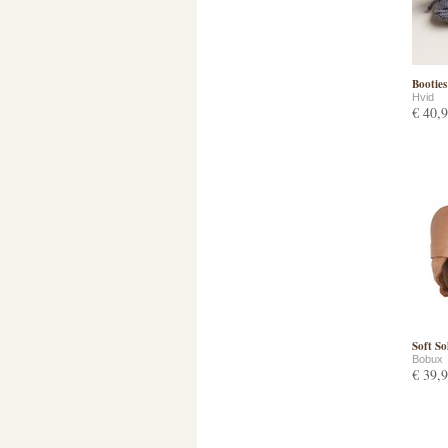
Booties
Hvid
€ 40,
Soft So
Bobux
€ 39,