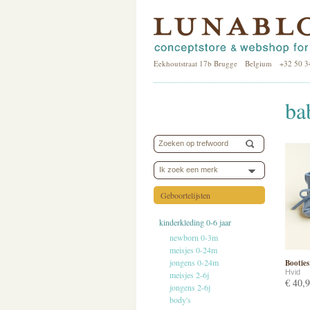
Eekhoutstraat 17b Brugge Belgium +32 50 3
ba
Ik zoek een merk
Geboortelijsten
kinderkleding 0-6 jaar
newborn 0-3m
meisjes 0-24m
jongens 0-24m
Booties 
Hvid
meisjes 2-6j
€ 40,
jongens 2-6j
body's