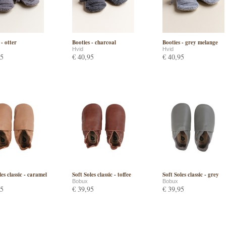
 - otter
Booties - charcoal
Booties - grey melange
Hvid
Hvid
95
€ 40,95
€ 40,95
les classic - caramel
Soft Soles classic - toffee
Soft Soles classic - grey
Bobux
Bobux
95
€ 39,95
€ 39,95