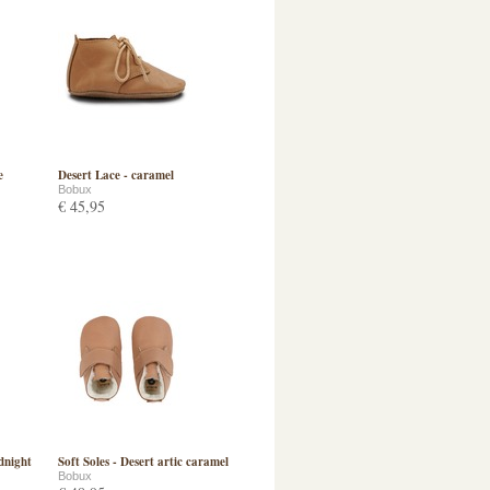
e
Desert Lace - caramel
Bobux
€ 45,95
dnight
Soft Soles - Desert artic caramel
Bobux