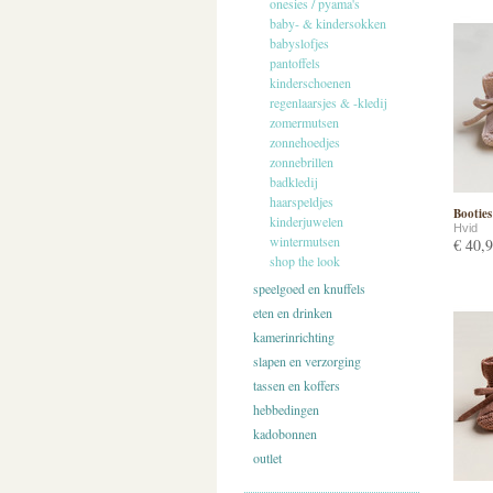
onesies / pyama's
baby- & kindersokken
babyslofjes
pantoffels
kinderschoenen
regenlaarsjes & -kledij
zomermutsen
zonnehoedjes
zonnebrillen
badkledij
haarspeldjes
Booties
kinderjuwelen
Hvid
wintermutsen
€ 40,
shop the look
speelgoed en knuffels
eten en drinken
kamerinrichting
slapen en verzorging
tassen en koffers
hebbedingen
kadobonnen
outlet