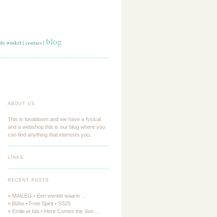
blog
de winkel
|
contact
|
ABOUT US
This is lunabloom and we have a fysical
and a webshop this is our blog where you
can find anything that interests you.
LINKS
RECENT POSTS
» MAILEG • Een wereld waarin ...
» Búho • Free Spirit • SS25
» Emile et Ida • Here Comes the Sun ...