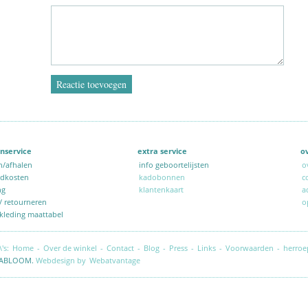
nservice
extra service
o
n/afhalen
info geboortelijsten
o
ndkosten
kadobonnen
c
ng
klantenkaart
a
 / retourneren
o
kleding maattabel
\'s:
Home
-
Over de winkel
-
Contact
-
Blog
-
Press
-
Links
-
Voorwaarden
-
herroe
ABLOOM.
Webdesign by
Webatvantage