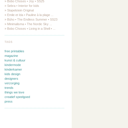
» Bobo Choses • Joy • SS25
» Sebra • Interior for kids
» Stapelstein Original
» Emile et Ida • Pauline à la plage ...
» Búho • The Endless Summer • SS23
» Minimalisma • The Nordic Sky ...
» Bobo Choses • Living in a Shell • ...
TAGS
free printables
magazine
kunst & cultuur
kindermode
kinderkamer
kids design
designers
verzorging
trends
things we love
creatief speelgoed
press