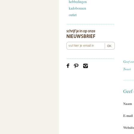
hebbedingen
kadobonnen
outlet
Geef ee
Tweet
Geef 
Naam
E-mail
Websit