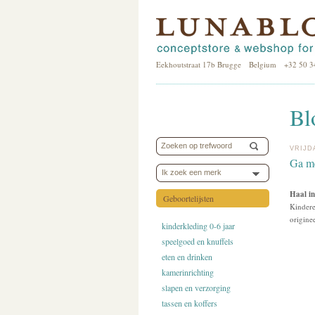
Eekhoutstraat 17b Brugge Belgium +32 50 3
Bl
VRIJD
Ga me
Ik zoek een merk
Haal i
Geboortelijsten
Kindere
originee
kinderkleding 0-6 jaar
speelgoed en knuffels
eten en drinken
kamerinrichting
slapen en verzorging
tassen en koffers