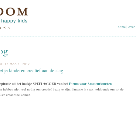
home
|
over 
4 75 09
og
AG 16 MAART 2012
t je kinderen creatief aan de slag
nspiratie uit het boekje SPEEL★GOED van het
Forum voor Amateurkunsten
n hebben niet veel nodig om creatief bezig te zijn. Fantasie is vaak voldoende om tot de
lste creaties te komen.