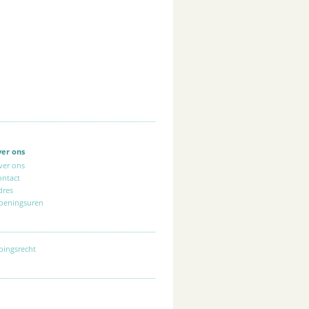
ver ons
ver ons
ontact
dres
peningsuren
pingsrecht