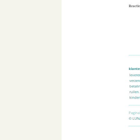
Reactie
klante
levere
verze
betali
ruilen
kinder
Pagina
© LUN