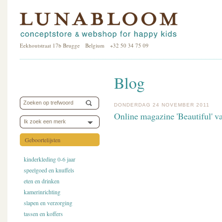
Eekhoutstraat 17b Brugge Belgium +32 50 34 75 09
Blog
DONDERDAG 24 NOVEMBER 2011
Online magazine 'Beautiful' 
Ik zoek een merk
Geboortelijsten
kinderkleding 0-6 jaar
speelgoed en knuffels
eten en drinken
kamerinrichting
slapen en verzorging
tassen en koffers