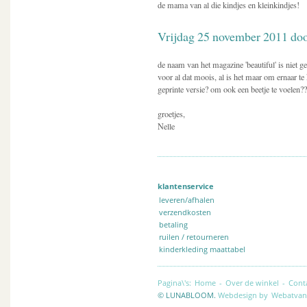
de mama van al die kindjes en kleinkindjes!
Vrijdag 25 november 2011 doo
de naam van het magazine 'beautiful' is niet g
voor al dat moois, al is het maar om ernaar te
geprinte versie? om ook een beetje te voelen??
groetjes,
Nelle
klantenservice
leveren/afhalen
verzendkosten
betaling
ruilen / retourneren
kinderkleding maattabel
Pagina\'s:
Home
-
Over de winkel
-
Cont
© LUNABLOOM.
Webdesign by
Webatvan